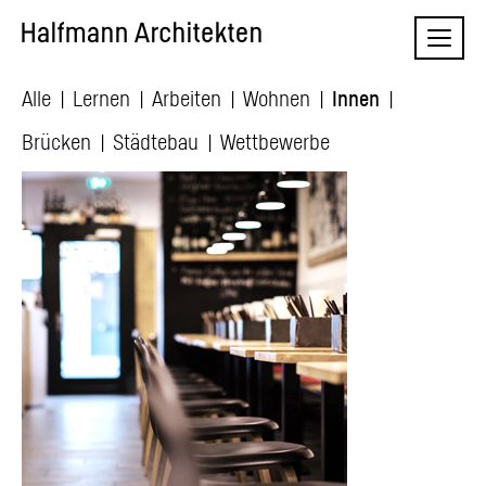
Skip
Naviga
to
content
Alle
Lernen
Arbeiten
Wohnen
Innen
Brücken
Städtebau
Wettbewerbe
485 Grad – Neapolitanische
Pizzeria
Mehr Informationen
Innen