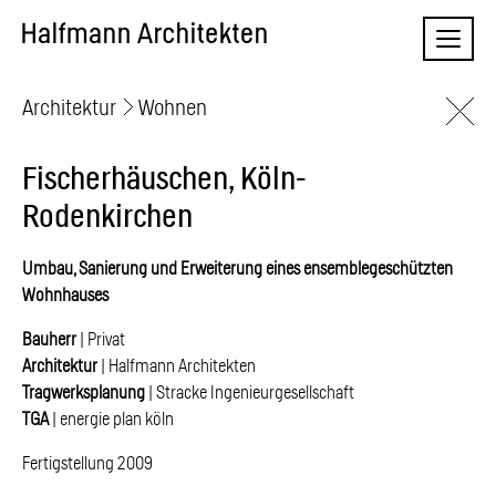
Skip
Naviga
to
content
Architektur
Wohnen
Fischerhäuschen, Köln-
Rodenkirchen
Umbau, Sanierung und Erweiterung eines ensemblegeschützten
Wohnhauses
Bauherr
| Privat
Architektur
| Halfmann Architekten
Tragwerksplanung
| Stracke Ingenieurgesellschaft
TGA
| energie plan köln
Fertigstellung 2009