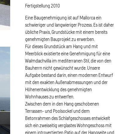
Fertigstellung 2010
Eine Baugenehmigung ist auf Mallorca ein
schwieriger und langwieriger Prozess. Es ist daher
übliche Praxis, Grundstücke mit einem bereits
genehmigten Bauprojekt zu erwerben.
Für dieses Grundstück am Hang und mit
Meerblick existierte eine Genehmigung für eine
Walmdachvilla im mediterranen Stil, die von den
Bauherrn nicht gewünscht wurde. Unsere
Aufgabe bestand darin, einen modernen Entwurf
mit den exakten Außenabmessungen und der
Höhenentwicklung des genehmigten
Wohnhauses zu entwerfen.
Zwischen dem in den Hang geschobenen
Terrassen- und Poolsockel und dem
Betonrahmen des Schlafgeschosses entwickelt
sich ein zweiseitig verglastes Wohngeschoss mit
einem introvertierten Patio auf der Hangseite und