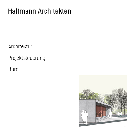
Skip
to
content
Architektur
Beitragsnavigatio
Projektsteuerung
Büro