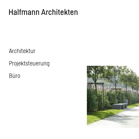
Skip
to
content
Architektur
Beitragsnavigatio
Projektsteuerung
Büro