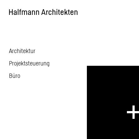
Skip
to
content
Architektur
Beitragsnavigatio
Projektsteuerung
Büro