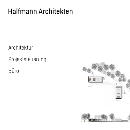
Skip
to
content
Architektur
Beitragsnavigatio
Projektsteuerung
Büro