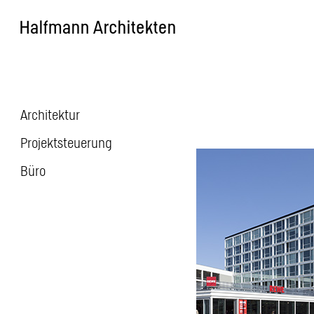
Skip
to
content
Architektur
Beitragsnavigatio
Projektsteuerung
Büro